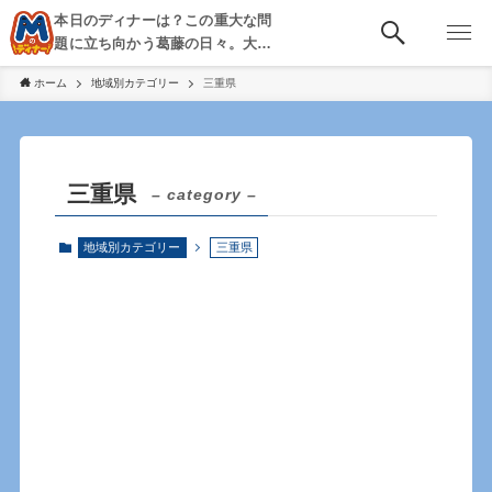
本日のディナーは？この重大な問
題に立ち向かう葛藤の日々。大
阪・京都・神戸を中心とした食べ
ホーム
地域別カテゴリー
三重県
歩き、飲み歩きを綴る。
三重県
– category –
地域別カテゴリー
三重県