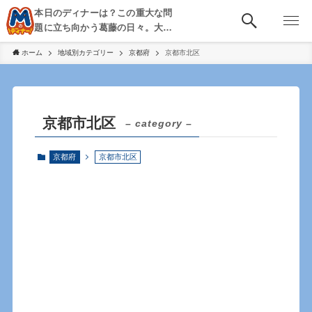
本日のディナーは？この重大な問
題に立ち向かう葛藤の日々。大
阪・京都・神戸を中心とした食べ
ホーム
地域別カテゴリー
京都府
京都市北区
歩き、飲み歩きを綴る。
京都市北区
– category –
京都府
京都市北区