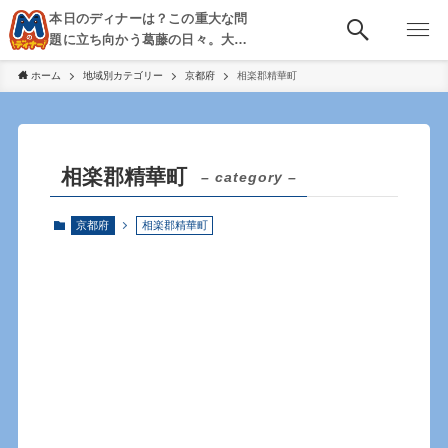
本日のディナーは？この重大な問
題に立ち向かう葛藤の日々。大
阪・京都・神戸を中心とした食べ
ホーム
地域別カテゴリー
京都府
相楽郡精華町
歩き、飲み歩きを綴る。
相楽郡精華町
– category –
京都府
相楽郡精華町