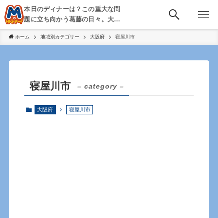
本日のディナーは？この重大な問
題に立ち向かう葛藤の日々。大
阪・京都・神戸を中心とした食べ
ホーム
地域別カテゴリー
大阪府
寝屋川市
歩き、飲み歩きを綴る。
寝屋川市
– category –
大阪府
寝屋川市