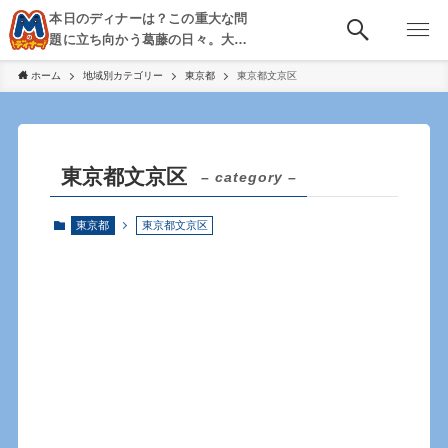
本日のディナーは？この重大な問
題に立ち向かう葛藤の日々。大
阪・京都・神戸を中心とした食べ
ホーム
地域別カテゴリー
東京都
東京都文京区
歩き、飲み歩きを綴る。
東京都文京区
– category –
東京都
東京都文京区