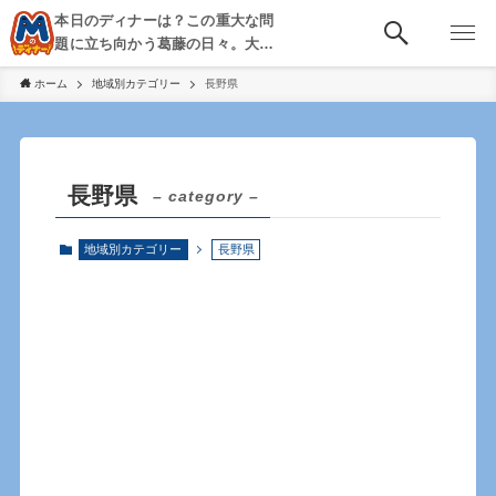
本日のディナーは？この重大な問
題に立ち向かう葛藤の日々。大
阪・京都・神戸を中心とした食べ
ホーム
地域別カテゴリー
長野県
歩き、飲み歩きを綴る。
長野県
– category –
地域別カテゴリー
長野県