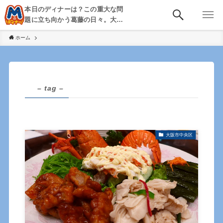
本日のディナーは？この重大な問
題に立ち向かう葛藤の日々。大
阪・京都・神戸を中心とした食べ
ホーム
歩き、飲み歩きを綴る。
– tag –
大阪市中央区