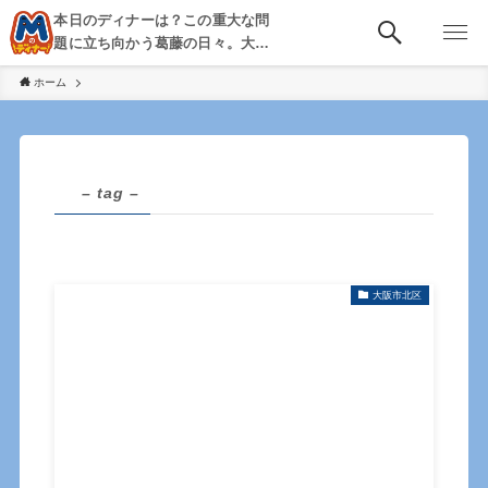
本日のディナーは？この重大な問
題に立ち向かう葛藤の日々。大
阪・京都・神戸を中心とした食べ
ホーム
歩き、飲み歩きを綴る。
– tag –
大阪市北区