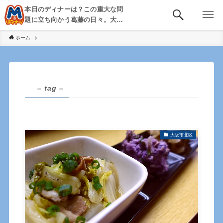
本日のディナーは？この重大な問
題に立ち向かう葛藤の日々。大
阪・京都・神戸を中心とした食べ
ホーム
歩き、飲み歩きを綴る。
– tag –
大阪市北区