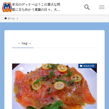
本日のディナーは？この重大な問
題に立ち向かう葛藤の日々。大
阪・京都・神戸を中心とした食べ
ホーム
歩き、飲み歩きを綴る。
– tag –
地域未分類