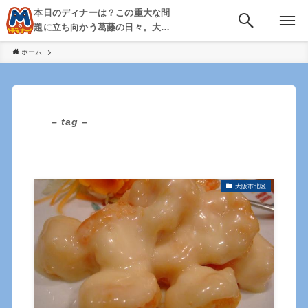
本日のディナーは？この重大な問
題に立ち向かう葛藤の日々。大
阪・京都・神戸を中心とした食べ
ホーム
歩き、飲み歩きを綴る。
– tag –
大阪市北区