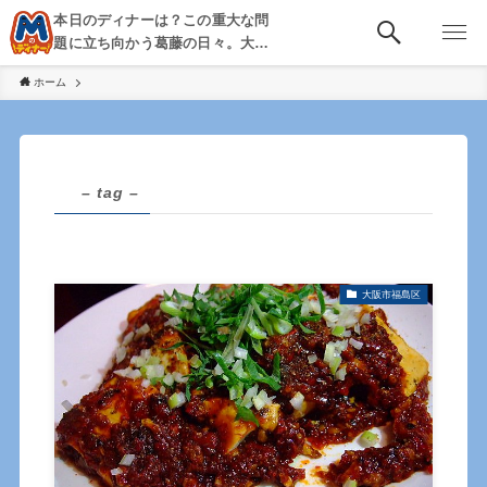
本日のディナーは？この重大な問
題に立ち向かう葛藤の日々。大
阪・京都・神戸を中心とした食べ
ホーム
歩き、飲み歩きを綴る。
– tag –
大阪市福島区