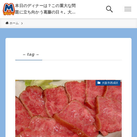
本日のディナーは？この重大な問
題に立ち向かう葛藤の日々。大
阪・京都・神戸を中心とした食べ
ホーム
歩き、飲み歩きを綴る。
– tag –
大阪市西成区