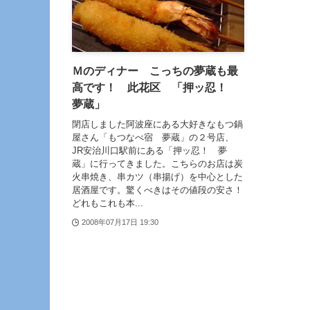
Ｍのディナー こっちの夢蔵も最
高です！ 此花区 「押ッ忍！
夢蔵」
閉店しました阿波座にある大好きなもつ鍋
屋さん「もつなべ宿 夢蔵」の２号店、
JR安治川口駅前にある「押ッ忍！ 夢
蔵」に行ってきました。こちらのお店は炭
火串焼き、串カツ（串揚げ）を中心とした
居酒屋です。驚くべきはその値段の安さ！
どれもこれも本...
2008年07月17日 19:30