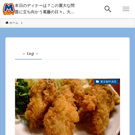
本日のディナーは？この重大な問
題に立ち向かう葛藤の日々。大
阪・京都・神戸を中心とした食べ
ホーム
歩き、飲み歩きを綴る。
– tag –
東京都中央区