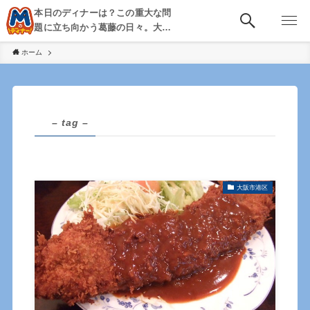
本日のディナーは？この重大な問
題に立ち向かう葛藤の日々。大
阪・京都・神戸を中心とした食べ
ホーム
歩き、飲み歩きを綴る。
– tag –
大阪市港区