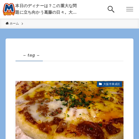
本日のディナーは？この重大な問
題に立ち向かう葛藤の日々。大
阪・京都・神戸を中心とした食べ
ホーム
歩き、飲み歩きを綴る。
– tag –
大阪市東成区