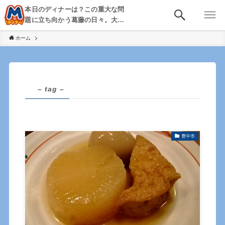
本日のディナーは？この重大な問
題に立ち向かう葛藤の日々。大
阪・京都・神戸を中心とした食べ
ホーム
歩き、飲み歩きを綴る。
– tag –
豊中市