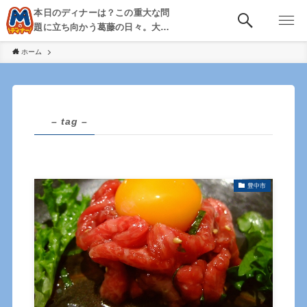
本日のディナーは？この重大な問
題に立ち向かう葛藤の日々。大
阪・京都・神戸を中心とした食べ
ホーム
歩き、飲み歩きを綴る。
– tag –
豊中市