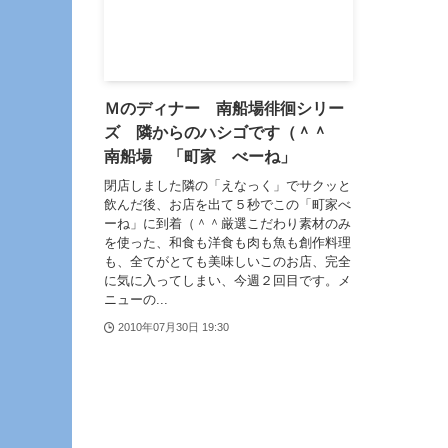
Ｍのディナー 南船場徘徊シリー
ズ 隣からのハシゴです（＾＾
南船場 「町家 べーね」
閉店しました隣の「えなっく」でサクッと
飲んだ後、お店を出て５秒でこの「町家べ
ーね」に到着（＾＾厳選こだわり素材のみ
を使った、和食も洋食も肉も魚も創作料理
も、全てがとても美味しいこのお店、完全
に気に入ってしまい、今週２回目です。メ
ニューの...
2010年07月30日 19:30