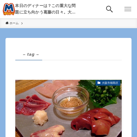
本日のディナーは？この重大な問
題に立ち向かう葛藤の日々。大
阪・京都・神戸を中心とした食べ
ホーム
歩き、飲み歩きを綴る。
– tag –
大阪市都島区