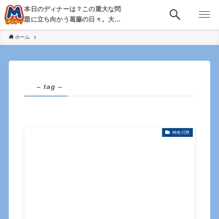
本日のディナーは？この重大な問
題に立ち向かう葛藤の日々。大
阪・京都・神戸を中心とした食べ
ホーム
歩き、飲み歩きを綴る。
– tag –
神奈川県