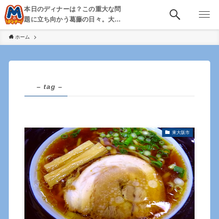
本日のディナーは？この重大な問
題に立ち向かう葛藤の日々。大
阪・京都・神戸を中心とした食べ
ホーム
歩き、飲み歩きを綴る。
– tag –
東大阪市