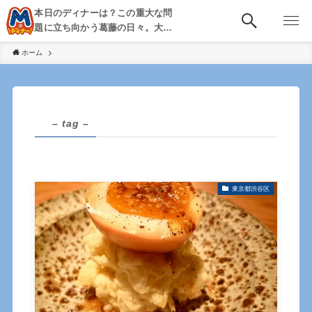
本日のディナーは？この重大な問
題に立ち向かう葛藤の日々。大
阪・京都・神戸を中心とした食べ
ホーム
歩き、飲み歩きを綴る。
– tag –
東京都渋谷区