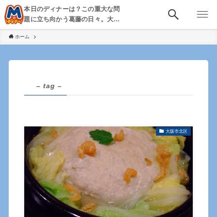
本日のディナーは？この重大な問
題に立ち向かう葛藤の日々。大
阪・京都・神戸を中心とした食べ
ホーム
歩き、飲み歩きを綴る。
– tag –
大阪市北区