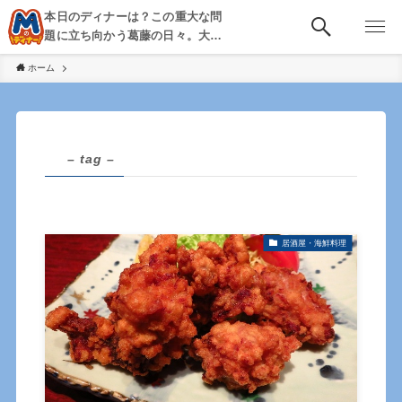
本日のディナーは？この重大な問
題に立ち向かう葛藤の日々。大
阪・京都・神戸を中心とした食べ
ホーム
歩き、飲み歩きを綴る。
– tag –
居酒屋・海鮮料理