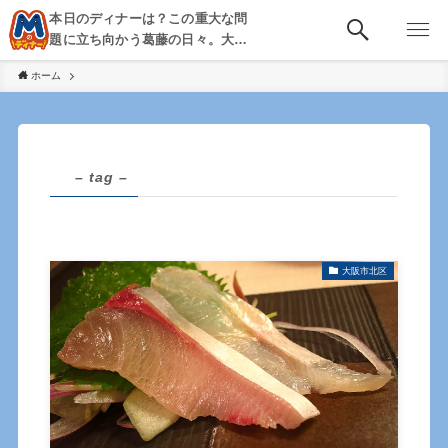
本日のディナーは？この重大な問
題に立ち向かう葛藤の日々。大
阪・京都・神戸を中心とした食べ
ホーム
歩き、飲み歩きを綴る。
– tag –
大阪市北区