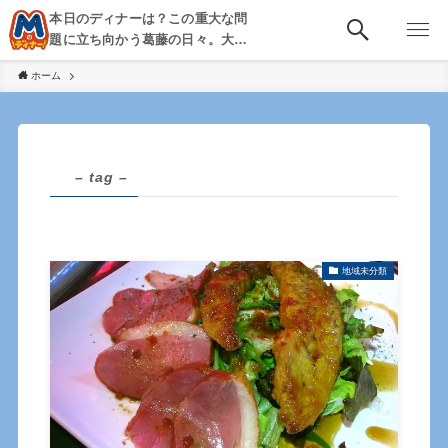
本日のディナーは？この重大な問
題に立ち向かう葛藤の日々。大
阪・京都・神戸を中心とした食べ
ホーム
歩き、飲み歩きを綴る。
– tag –
地域未分類