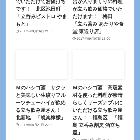
でいただけてお値打ち
合が入りまくりの料理
です！ 北区池田町
が立ち飲み価格でいた
「立呑みビストロ やま
だけます！ 梅田
もと」
「立ち呑み あたりや食
堂 東通り店」
2017年09月16日 21:00
2017年09月07日 18:00
Ｍのハシゴ酒 サクッ
Ｍのハシゴ酒 高級素
と美味しい生絞りフル
材を使った料理が素晴
ーツチューハイが飲め
らしくリーズナブルに
る立ち飲み屋さん！
いただける立ち飲み屋
北新地 「蜆楽檸檬」
さん！ 福島区 「福
島 立呑み割烹 酒立ち
2017年06月27日 22:00
屋」
2016年12月14日 21:30