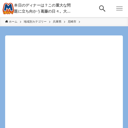
本日のディナーは？この重大な問
題に立ち向かう葛藤の日々。大
阪・京都・神戸を中心とした食べ
ホーム
地域別カテゴリー
兵庫県
尼崎市
歩き、飲み歩きを綴る。