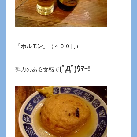
「
ホルモン
」（４００円）
(ﾟДﾟ)ｳﾏｰ!
弾力のある食感で