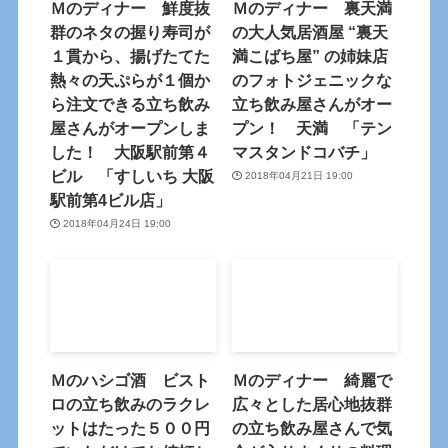
Ｍのディナー 鮮度抜
Ｍのディナー 裏天満
群のネタの握り寿司が
の大人気居酒屋 “裏天
１貫から、揚げたてた
満こばち屋” の姉妹店
熱々の天ぷらが１個か
のフォトジェニックな
ら注文できる立ち飲み
立ち飲み屋さんがオー
屋さんがオープンしま
プン！ 天満 「テン
した！ 大阪駅前第４
マスタンドコバチ」
ビル 「すしいち 大阪
2018年04月21日 19:00
駅前第4ビル店」
2018年04月24日 19:00
Ｍのハシゴ酒 ビスト
Ｍのディナー 綺麗で
ロの立ち飲みのラクレ
広々とした居心地抜群
ットはたった５００円
の立ち飲み屋さんで気