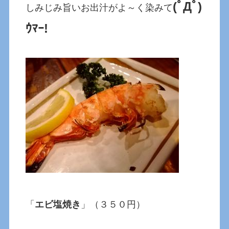
(ﾟДﾟ)
しみじみ旨いお出汁がよ～く染みて
ｳﾏｰ!
「
エビ塩焼き
」（３５０円）