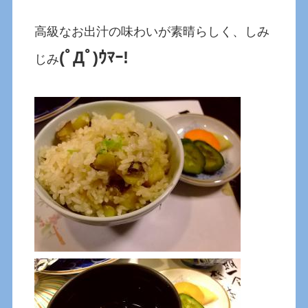
高級なお出汁の味わいが素晴らしく、しみ
(ﾟДﾟ)ｳﾏｰ!
じみ