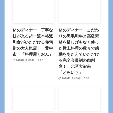
Ｍのディナー 丁寧な
Ｍのディナー こだわ
技が光る超一流本格派
りの黒毛和牛と高級素
和食がいただける住宅
材を惜しげもなく使っ
街の大人気店！ 豊中
た極上料理の数々で感
市 「料理屋くおん」
動をあたえていただけ
る完全会員制の肉割
2018年12月04日 19:00
烹！ 北区大淀南
「とらいち」
2018年11月30日 18:00