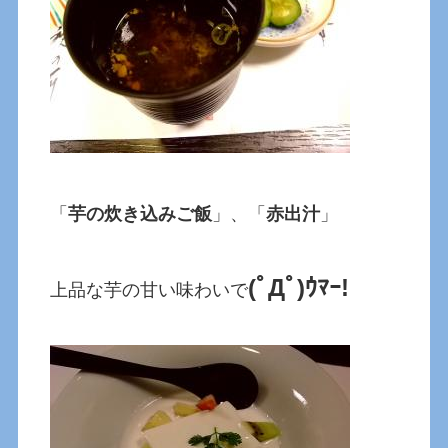
「
芋の炊き込みご飯
」、「
赤出汁
」
(ﾟДﾟ)ｳﾏｰ!
上品な芋の甘い味わいで