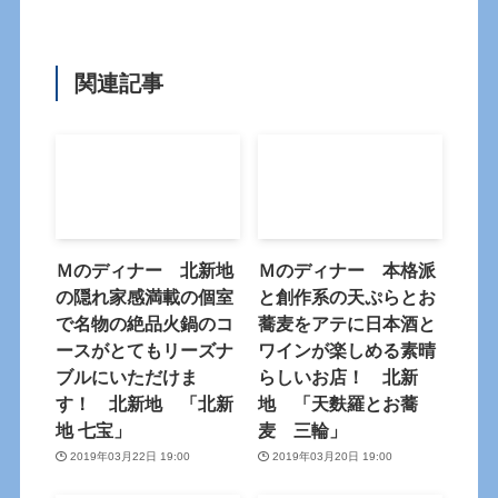
関連記事
Ｍのディナー 北新地
Ｍのディナー 本格派
の隠れ家感満載の個室
と創作系の天ぷらとお
で名物の絶品火鍋のコ
蕎麦をアテに日本酒と
ースがとてもリーズナ
ワインが楽しめる素晴
ブルにいただけま
らしいお店！ 北新
す！ 北新地 「北新
地 「天麩羅とお蕎
地 七宝」
麦 三輪」
2019年03月22日 19:00
2019年03月20日 19:00