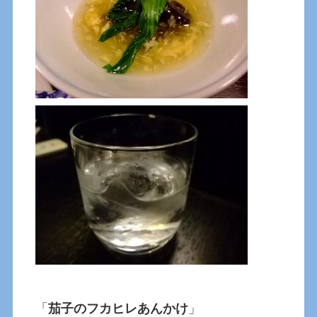
「
茄子のフカヒレあんかけ
」