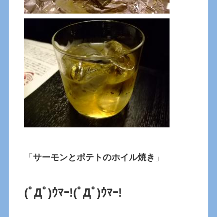
「
サーモンとポテトのホイル焼き
」
(ﾟДﾟ)ｳﾏｰ!
(ﾟДﾟ)ｳﾏｰ!