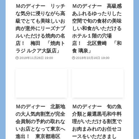
Ｍのディナー リッチ
Ｍのディナー 高級感
な気分に浸りながら高
あふれるゆったりした
級でとても美味しいお
空間で旬の食材の美味
肉が意外にリーズナブ
しい和食がいただける
ルいただける焼肉の名
ホテル１階の穴場
店！ 梅田 「焼肉ト
店！ 北区豊崎 「和
ラジ ルクア大阪店」
食 璃泉」
2018年11月26日 19:00
2018年10月16日 19:00
Ｍのディナー 北新地
Ｍのディナー 旬の魚
の大人気肉割烹が完全
介類と厳選黒毛和牛料
会員制の予約の取れな
理がいただける割烹で
いお店となって東京へ
お肉まみれのお任せコ
進出！ 東京都港区
ースをいただきまし