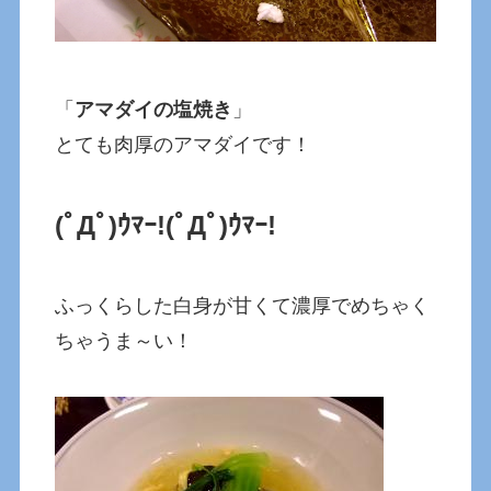
「
アマダイの塩焼き
」
とても肉厚のアマダイです！
(ﾟДﾟ)ｳﾏｰ!
(ﾟДﾟ)ｳﾏｰ!
ふっくらした白身が甘くて濃厚でめちゃく
ちゃうま～い！