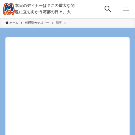
本日のディナーは？この重大な問
題に立ち向かう葛藤の日々。大
阪・京都・神戸を中心とした食べ
ホーム
料理別カテゴリー
割烹
歩き、飲み歩きを綴る。