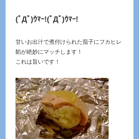
(ﾟДﾟ)ｳﾏｰ!
(ﾟДﾟ)ｳﾏｰ!
甘いお出汁で煮付けられた茄子にフカヒレ
餡が絶妙にマッチします！
これは旨いです！