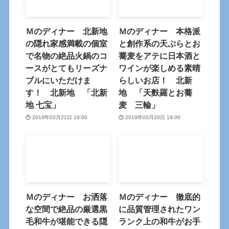
Ｍのディナー 北新地
Ｍのディナー 本格派
の隠れ家感満載の個室
と創作系の天ぷらとお
で名物の絶品火鍋のコ
蕎麦をアテに日本酒と
ースがとてもリーズナ
ワインが楽しめる素晴
ブルにいただけま
らしいお店！ 北新
す！ 北新地 「北新
地 「天麩羅とお蕎
地 七宝」
麦 三輪」
2019年03月22日 19:00
2019年03月20日 19:00
Ｍのディナー お洒落
Ｍのディナー 徹底的
な空間で絶品の厳選黒
に品質管理されたワン
毛和牛が堪能できる隠
ランク上の和牛がお手