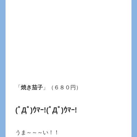
「
焼き茄子
」（６８０円）
(ﾟДﾟ)ｳﾏｰ!
(ﾟДﾟ)ｳﾏｰ!
うま～～～い！！