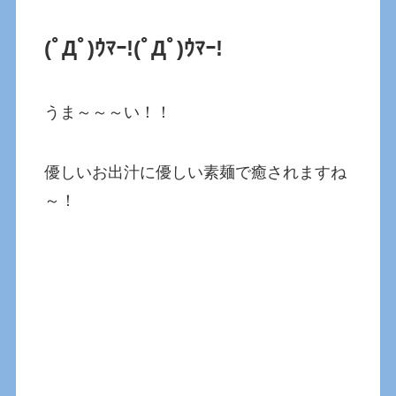
(ﾟДﾟ)ｳﾏｰ!
(ﾟДﾟ)ｳﾏｰ!
うま～～～い！！
優しいお出汁に優しい素麺で癒されますね
～！