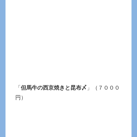
「
但馬牛の西京焼きと昆布〆
」（７０００
円）