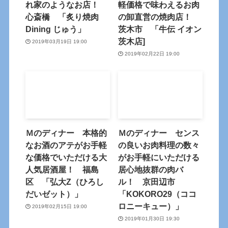
れ家のようなお店！
軽価格で味わえるお肉
心斎橋 「炙り焼肉
の卸直営の焼肉店！
Dining じゅう」
茨木市 「牛伝 イオン
茨木店]
2019年03月19日 19:00
2019年02月22日 19:00
Ｍのディナー 本格的
Ｍのディナー センス
なお酒のアテがお手軽
の良いお肉料理の数々
な価格でいただける大
がお手軽にいただける
人気居酒屋！ 福島
居心地抜群の肉バ
区 「弘大Z（ひろし
ル！ 京田辺市
だいゼット）」
「KOKORO29（ココ
ロニーキュー）」
2019年02月15日 19:00
2019年01月30日 19:30