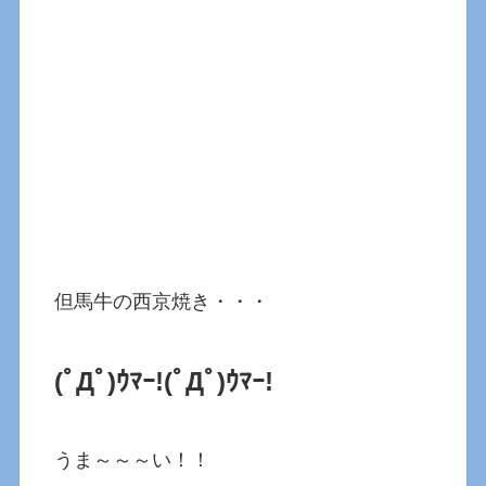
但馬牛の西京焼き・・・
(ﾟДﾟ)ｳﾏｰ!
(ﾟДﾟ)ｳﾏｰ!
うま～～～い！！