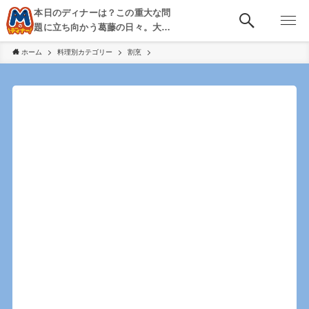
本日のディナーは？この重大な問
題に立ち向かう葛藤の日々。大
阪・京都・神戸を中心とした食べ
ホーム
料理別カテゴリー
割烹
歩き、飲み歩きを綴る。