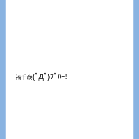
(ﾟДﾟ)ﾌﾟﾊｰ!
福千歳