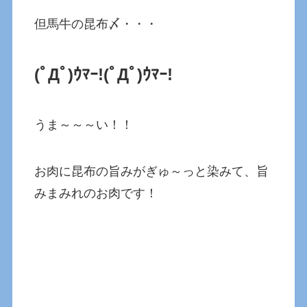
但馬牛の昆布〆・・・
(ﾟДﾟ)ｳﾏｰ!
(ﾟДﾟ)ｳﾏｰ!
うま～～～い！！
お肉に昆布の旨みがぎゅ～っと染みて、旨
みまみれのお肉です！