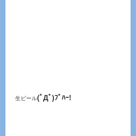
(ﾟДﾟ)ﾌﾟﾊｰ!
生ビール