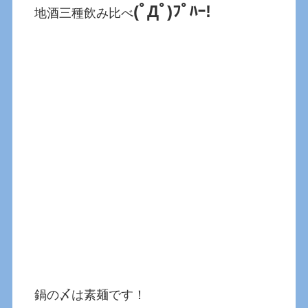
(ﾟДﾟ)ﾌﾟﾊｰ!
地酒三種飲み比べ
鍋の〆は素麺です！