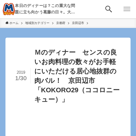
本日のディナーは？この重大な問
題に立ち向かう葛藤の日々。大
阪・京都・神戸を中心とした食べ
ホーム
地域別カテゴリー
京都府
京田辺市
歩き、飲み歩きを綴る。
Ｍのディナー センスの良
いお肉料理の数々がお手軽
にいただける居心地抜群の
2019
1/30
肉バル！ 京田辺市
「KOKORO29（ココロニー
キュー）」