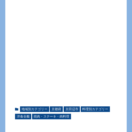
地域別カテゴリー
京都府
京田辺市
料理別カテゴリー
洋食全般
焼肉・ステーキ・肉料理