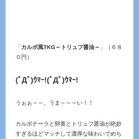
「
カルボ風TKG～トリュフ醤油～
」（６８
０円）
(ﾟДﾟ)ｳﾏｰ!(ﾟДﾟ)ｳﾏｰ!
うぉぉ～～、うま～～～い！！
カルボナーラと卵黄とトリュフ醤油が絶妙
すぎるほどマッチして濃厚な味わいでめち