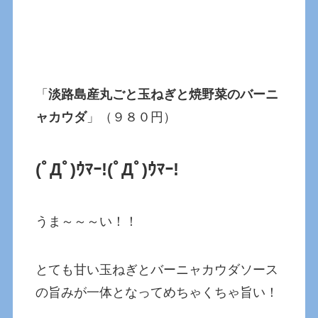
「
淡路島産丸ごと玉ねぎと焼野菜のバーニ
ャカウダ
」（９８０円）
(ﾟДﾟ)ｳﾏｰ!(ﾟДﾟ)ｳﾏｰ!
うま～～～い！！
とても甘い玉ねぎとバーニャカウダソース
の旨みが一体となってめちゃくちゃ旨い！