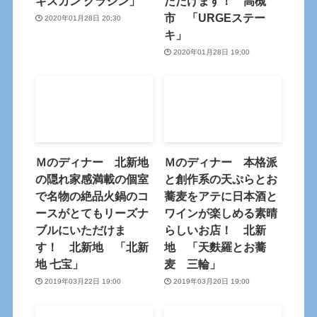
ギスカン クラジン」
ただけます！ 高槻
市 「URGEステー
2020年01月28日 20:30
キ」
2020年01月28日 19:00
Ｍのディナー 北新地
Ｍのディナー 本格派
の隠れ家感満載の個室
と創作系の天ぷらとお
で名物の絶品火鍋のコ
蕎麦をアテに日本酒と
ースがとてもリーズナ
ワインが楽しめる素晴
ブルにいただけま
らしいお店！ 北新
す！ 北新地 「北新
地 「天麩羅とお蕎
地 七宝」
麦 三輪」
2019年03月22日 19:00
2019年03月20日 19:00