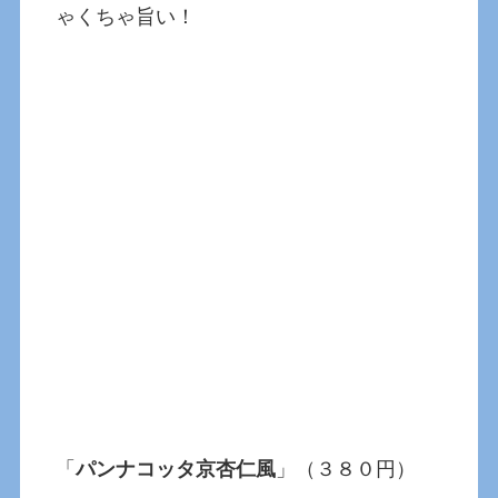
ゃくちゃ旨い！
「
パンナコッタ京杏仁風
」（３８０円）