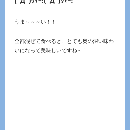
(ﾟДﾟ)ｳﾏｰ!(ﾟДﾟ)ｳﾏｰ!
うま～～～い！！
全部混ぜて食べると、とても奥の深い味わ
いになって美味しいですね～！