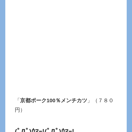
「
京都ポーク100％メンチカツ
」（７８０
円）
(ﾟДﾟ)ｳﾏｰ!(ﾟДﾟ)ｳﾏｰ!