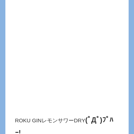
(ﾟДﾟ)ﾌﾟﾊ
ROKU GINレモンサワーDRY
ｰ!