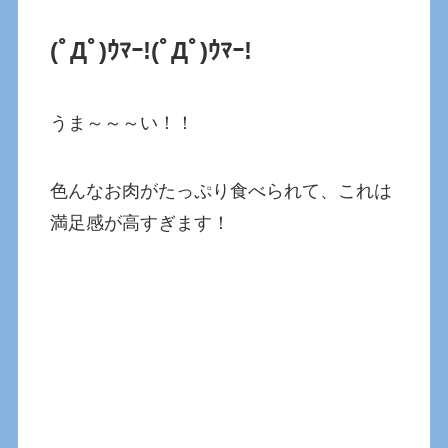
(ﾟДﾟ)ｳﾏｰ!(ﾟДﾟ)ｳﾏｰ!
うま～～～い！！
色んなお肉がたっぷり食べられて、これは
満足感が高すぎます！