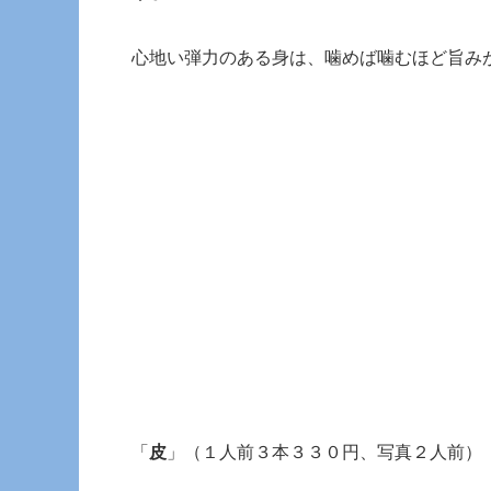
心地い弾力のある身は、噛めば噛むほど旨み
「
皮
」（１人前３本３３０円、写真２人前）