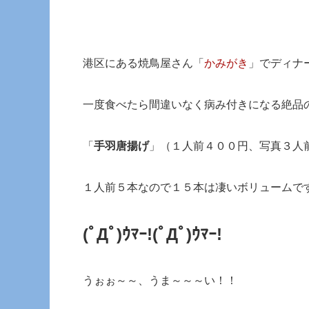
港区にある焼鳥屋さん「
かみがき
」でディナ
一度食べたら間違いなく病み付きになる絶品
「
手羽唐揚げ
」（１人前４００円、写真３人
１人前５本なので１５本は凄いボリュームで
(ﾟДﾟ)ｳﾏｰ!(ﾟДﾟ)ｳﾏｰ!
うぉぉ～～、うま～～～い！！