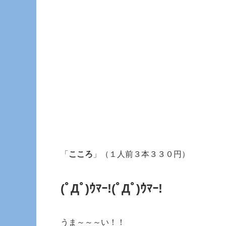
「
こころ
」（１人前３本３３０円）
(ﾟДﾟ)ｳﾏｰ!(ﾟДﾟ)ｳﾏｰ!
うま～～～い！！