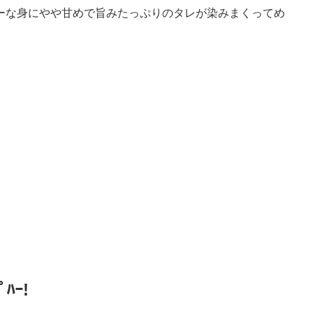
ーな身にやや甘めで旨みたっぷりのタレが染みまくってめ
ﾟﾊｰ!