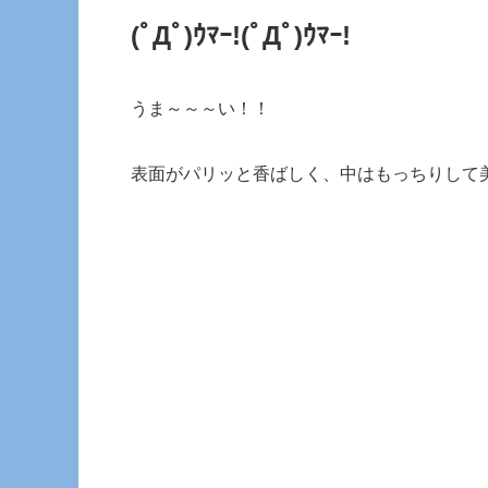
(ﾟДﾟ)ｳﾏｰ!(ﾟДﾟ)ｳﾏｰ!
うま～～～い！！
表面がパリッと香ばしく、中はもっちりして