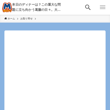
本日のディナーは？この重大な問
題に立ち向かう葛藤の日々。大
阪・京都・神戸を中心とした食べ
ホーム
お取り寄せ
歩き、飲み歩きを綴る。