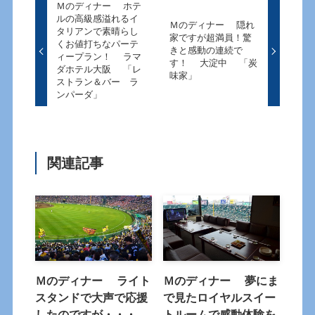
Ｍのディナー ホテ
ルの高級感溢れるイ
Ｍのディナー 隠れ
タリアンで素晴らし
家ですが超満員！驚
くお値打ちなパーテ
きと感動の連続で
ィープラン！ ラマ
す！ 大淀中 「炭
ダホテル大阪 「レ
味家」
ストラン＆バー ラ
ンパーダ」
関連記事
Ｍのディナー ライト
Ｍのディナー 夢にま
スタンドで大声で応援
で見たロイヤルスイー
したのですが・・・
トルームで感動体験を