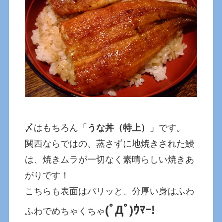
〆はもちろん「
うな丼（特上）
」です。
関西ならではの、蒸さずに地焼きされた鰻
は、焼きムラが一切なく素晴らしい焼きあ
がりです！
こちらも表面はパリッと、分厚い身はふわ
(ﾟДﾟ)ｳﾏｰ!
ふわでめちゃくちゃ