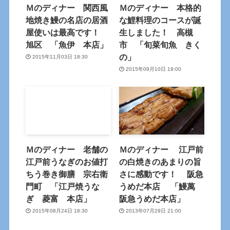
Ｍのディナー 関西風
Ｍのディナー 本格的
地焼き鰻の名店の居酒
な鯉料理のコースが誕
屋使いは最高です！
生しました！ 高槻
旭区 「魚伊 本店」
市 「旬菜旬魚 きく
の」
2015年11月03日 18:30
2015年09月10日 19:00
Ｍのディナー 老舗の
Ｍのディナー 江戸前
江戸前うなぎのお値打
の白焼きのあまりの旨
ちう巻き御膳 宗右衛
さに感動です！ 阪急
門町 「江戸焼うな
うめだ本店 「鰻萬
ぎ 菱富 本店」
阪急うめだ本店」
2015年08月24日 18:30
2013年07月29日 21:00