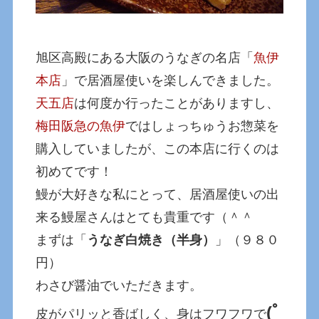
旭区高殿にある大阪のうなぎの名店「
魚伊
本店
」で居酒屋使いを楽しんできました。
天五店
は何度か行ったことがありますし、
梅田阪急の魚伊
ではしょっちゅうお惣菜を
購入していましたが、この本店に行くのは
初めてです！
鰻が大好きな私にとって、居酒屋使いの出
来る鰻屋さんはとても貴重です（＾＾
まずは「
うなぎ白焼き（半身）
」（９８０
円）
わさび醤油でいただきます。
(ﾟ
皮がパリッと香ばしく、身はフワフワで