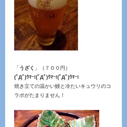
「
うざく
」（７００円）
(ﾟДﾟ)ｳﾏｰ!(ﾟДﾟ)ｳﾏｰ!(ﾟДﾟ)ｳﾏｰ!
焼き立ての温かい鰻と冷たいキュウリのコ
ラボがたまりません！