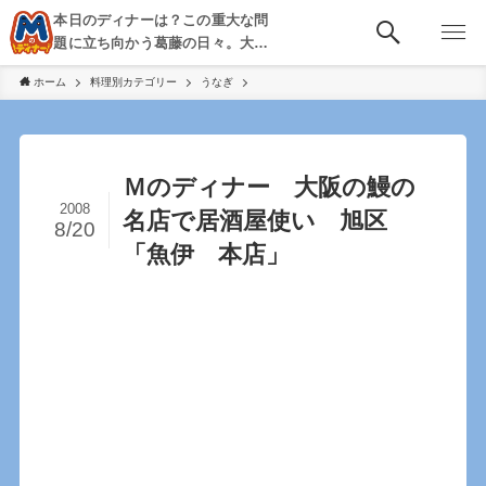
本日のディナーは？この重大な問
題に立ち向かう葛藤の日々。大
阪・京都・神戸を中心とした食べ
ホーム
料理別カテゴリー
うなぎ
歩き、飲み歩きを綴る。
Ｍのディナー 大阪の鰻の
2008
名店で居酒屋使い 旭区
8/20
「魚伊 本店」