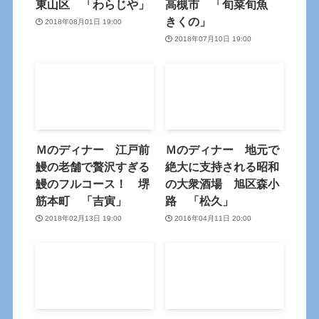
東山区 「わらじや」
高槻市 「旬菜旬魚
きくの」
2018年08月01日 19:00
2018年07月10日 19:00
Ｍのディナー 江戸前
Ｍのディナー 地元で
鰻の老舗で贅沢すぎる
絶大に支持される昭和
鰻のフルコース！ 堺
の大衆酒場 旭区森小
筋本町 「吉寅」
路 「松久」
2018年02月13日 19:00
2016年04月11日 20:00