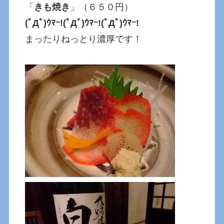
「
きも焼き
」（６５０円）
(ﾟДﾟ)ｳﾏｰ!(ﾟДﾟ)ｳﾏｰ!(ﾟДﾟ)ｳﾏｰ!
まったりねっとり濃厚です！