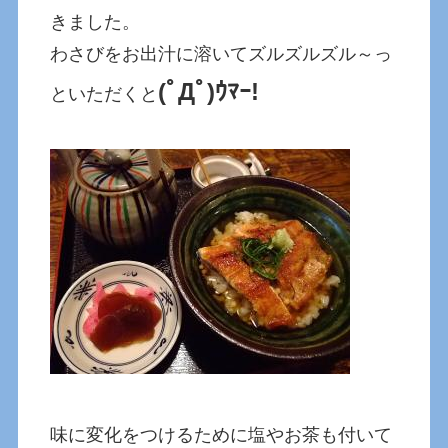
きました。
わさびをお出汁に溶いてズルズルズル～っ
(ﾟДﾟ)ｳﾏｰ!
といただくと
味に変化をつけるために塩やお茶も付いて