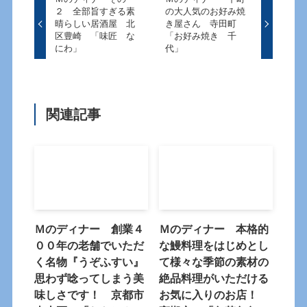
２ 全部旨すぎる素
の大人気のお好み焼
晴らしい居酒屋 北
き屋さん 寺田町
区豊崎 「味匠 な
「お好み焼き 千
にわ」
代」
関連記事
Ｍのディナー 創業４
Ｍのディナー 本格的
００年の老舗でいただ
な鰻料理をはじめとし
く名物『うぞふすい』
て様々な季節の素材の
思わず唸ってしまう美
絶品料理がいただける
味しさです！ 京都市
お気に入りのお店！