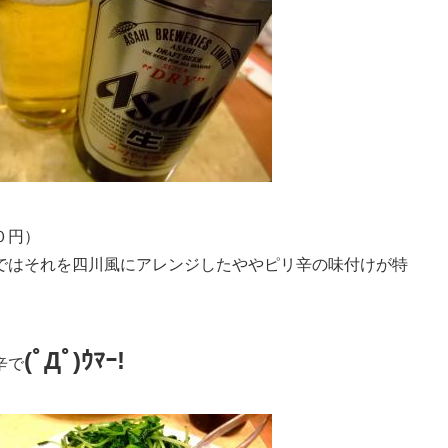
０円）
ではそれを四川風にアレンジしたややピリ辛の味付けが特
(ﾟДﾟ)ｳﾏｰ!
辛で