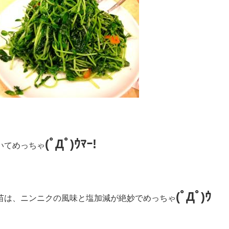
(ﾟДﾟ)ｳﾏｰ!
いてめっちゃ
(ﾟДﾟ)ｳ
苗は、ニンニクの風味と塩加減が絶妙でめっちゃ