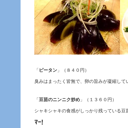
「
ピータン
」（８４０円）
臭みはまったく皆無で、卵の旨みが凝縮して
「
豆苗のニンニク炒め
」（１３６０円）
シャキシャキの食感がしっかり残っている豆
ﾏｰ!