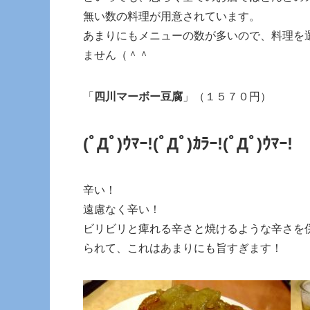
無い数の料理が用意されています。
あまりにもメニューの数が多いので、料理を
ません（＾＾
「
四川マーボー豆腐
」（１５７０円）
(ﾟДﾟ)ｳﾏｰ!(ﾟДﾟ)ｶﾗｰ!(ﾟДﾟ)ｳﾏｰ!
辛い！
遠慮なく辛い！
ビリビリと痺れる辛さと焼けるような辛さを
られて、これはあまりにも旨すぎます！