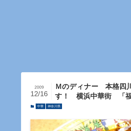
Ｍのディナー 本格四
2009
12/16
す！ 横浜中華街 「
中華
神奈川県