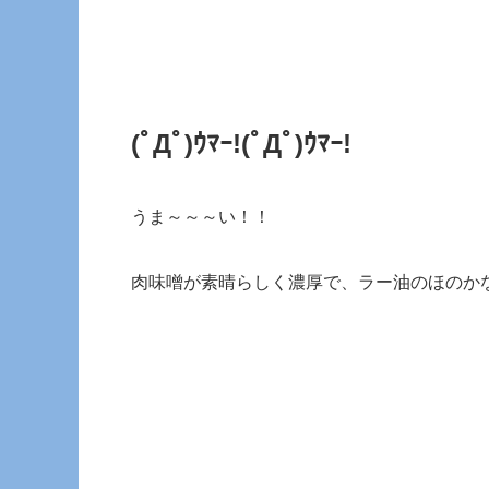
(ﾟДﾟ)ｳﾏｰ!
(ﾟДﾟ)ｳﾏｰ!
うま～～～い！！
肉味噌が素晴らしく濃厚で、ラー油のほのか