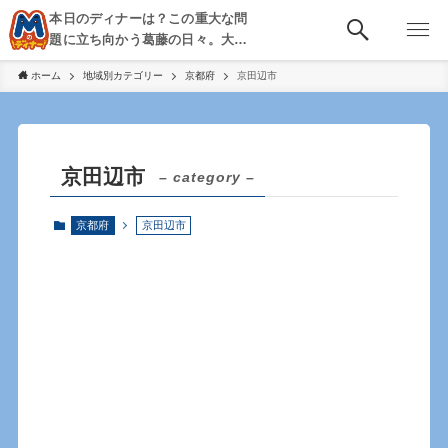
本日のディナーは？この重大な問
題に立ち向かう葛藤の日々。大
阪・京都・神戸を中心とした食べ
ホーム
地域別カテゴリー
京都府
京田辺市
歩き、飲み歩きを綴る。
京田辺市
– category –
京都府
京田辺市