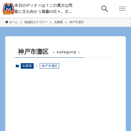
本日のディナーは？この重大な問
題に立ち向かう葛藤の日々。大
阪・京都・神戸を中心とした食べ
ホーム
地域別カテゴリー
兵庫県
神戸市灘区
歩き、飲み歩きを綴る。
神戸市灘区
– category –
兵庫県
神戸市灘区