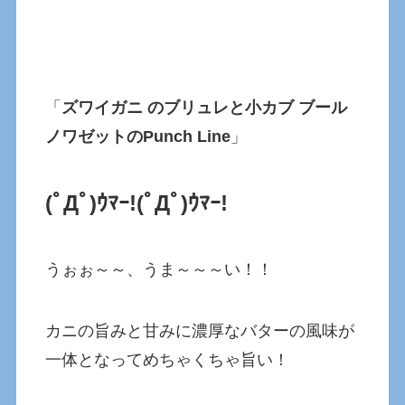
「
ズワイガニ のブリュレと小カブ ブール
ノワゼットのPunch Line
」
(ﾟДﾟ)ｳﾏｰ!(ﾟДﾟ)ｳﾏｰ!
うぉぉ～～、うま～～～い！！
カニの旨みと甘みに濃厚なバターの風味が
一体となってめちゃくちゃ旨い！