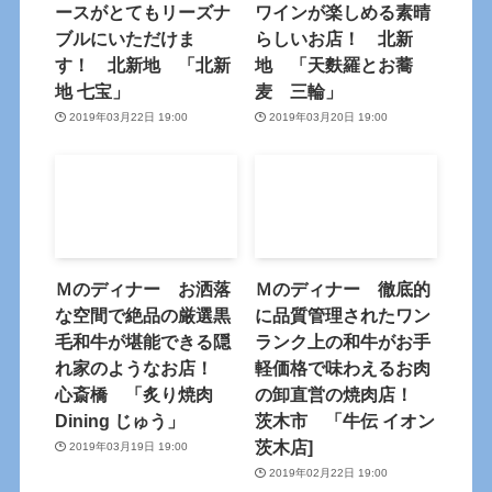
ースがとてもリーズナ
ワインが楽しめる素晴
ブルにいただけま
らしいお店！ 北新
す！ 北新地 「北新
地 「天麩羅とお蕎
地 七宝」
麦 三輪」
2019年03月22日 19:00
2019年03月20日 19:00
Ｍのディナー お洒落
Ｍのディナー 徹底的
な空間で絶品の厳選黒
に品質管理されたワン
毛和牛が堪能できる隠
ランク上の和牛がお手
れ家のようなお店！
軽価格で味わえるお肉
心斎橋 「炙り焼肉
の卸直営の焼肉店！
Dining じゅう」
茨木市 「牛伝 イオン
茨木店]
2019年03月19日 19:00
2019年02月22日 19:00