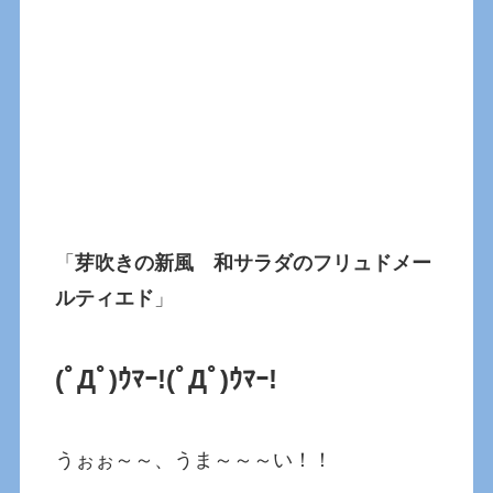
「
芽吹きの新風 和サラダのフリュドメー
ルティエド
」
(ﾟДﾟ)ｳﾏｰ!(ﾟДﾟ)ｳﾏｰ!
うぉぉ～～、うま～～～い！！