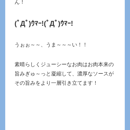
ん！
(ﾟДﾟ)ｳﾏｰ!(ﾟДﾟ)ｳﾏｰ!
うぉぉ～～、うま～～～い！！
素晴らしくジューシーなお肉はお肉本来の
旨みぎゅ～っと凝縮して、濃厚なソースが
その旨みをより一層引き立てます！