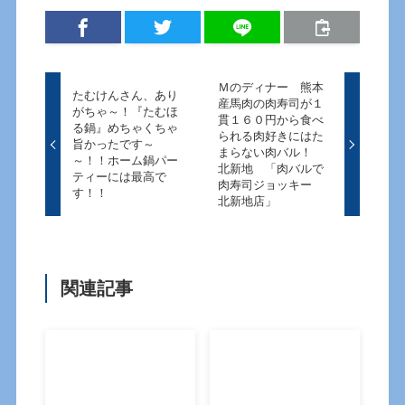
Ｍのディナー 熊本
たむけんさん、あり
産馬肉の肉寿司が１
がちゃ～！『たむほ
貫１６０円から食べ
る鍋』めちゃくちゃ
られる肉好きにはた
旨かったです～
まらない肉バル！
～！！ホーム鍋パー
北新地 「肉バルで
ティーには最高で
肉寿司ジョッキー
す！！
北新地店」
関連記事