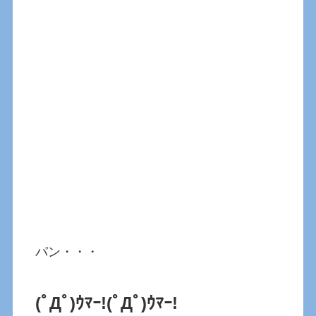
パン・・・
(ﾟДﾟ)ｳﾏｰ!(ﾟДﾟ)ｳﾏｰ!