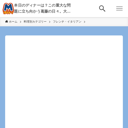
本日のディナーは？この重大な問
題に立ち向かう葛藤の日々。大
阪・京都・神戸を中心とした食べ
ホーム
料理別カテゴリー
フレンチ・イタリアン
歩き、飲み歩きを綴る。