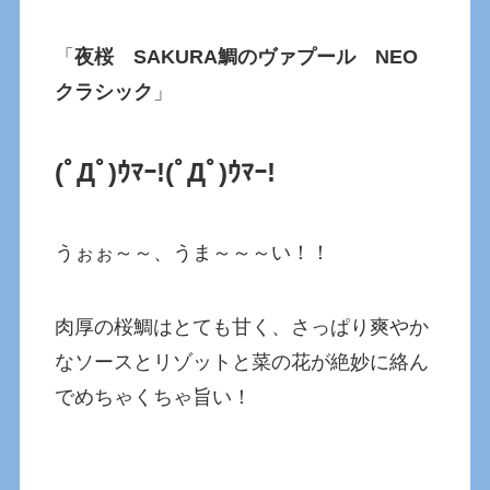
「
夜桜 SAKURA鯛のヴァプール NEO
クラシック
」
(ﾟДﾟ)ｳﾏｰ!(ﾟДﾟ)ｳﾏｰ!
うぉぉ～～、うま～～～い！！
肉厚の桜鯛はとても甘く、さっぱり爽やか
なソースとリゾットと菜の花が絶妙に絡ん
でめちゃくちゃ旨い！