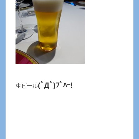
(ﾟДﾟ)ﾌﾟﾊｰ!
生ビール