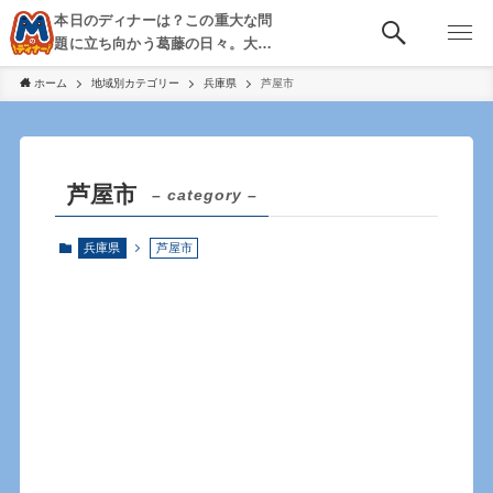
本日のディナーは？この重大な問
題に立ち向かう葛藤の日々。大
阪・京都・神戸を中心とした食べ
ホーム
地域別カテゴリー
兵庫県
芦屋市
歩き、飲み歩きを綴る。
芦屋市
– category –
兵庫県
芦屋市