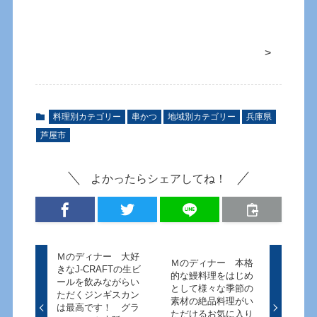
>
料理別カテゴリー
串かつ
地域別カテゴリー
兵庫県
芦屋市
よかったらシェアしてね！
Ｍのディナー 大好
Ｍのディナー 本格
きなJ-CRAFTの生ビ
的な鰻料理をはじめ
ールを飲みながらい
として様々な季節の
ただくジンギスカン
素材の絶品料理がい
は最高です！ グラ
ただけるお気に入り