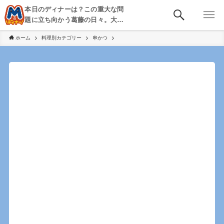
本日のディナーは？この重大な問
題に立ち向かう葛藤の日々。大
阪・京都・神戸を中心とした食べ
ホーム
料理別カテゴリー
串かつ
歩き、飲み歩きを綴る。