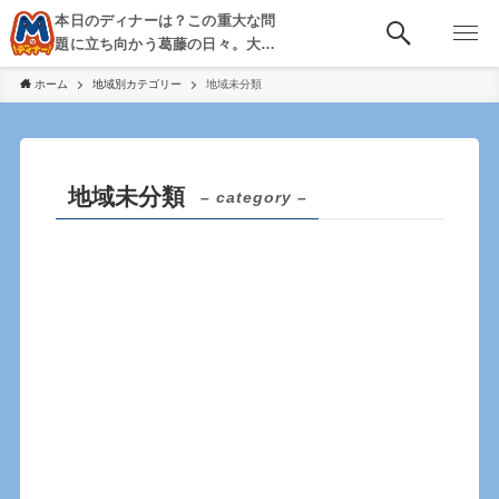
本日のディナーは？この重大な問
題に立ち向かう葛藤の日々。大
阪・京都・神戸を中心とした食べ
ホーム
地域別カテゴリー
地域未分類
歩き、飲み歩きを綴る。
地域未分類
– category –