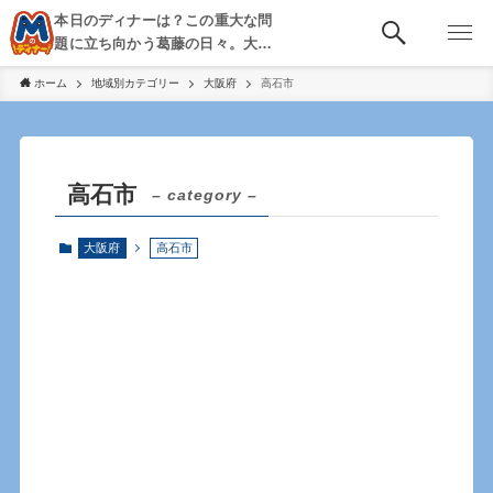
本日のディナーは？この重大な問
題に立ち向かう葛藤の日々。大
阪・京都・神戸を中心とした食べ
ホーム
地域別カテゴリー
大阪府
高石市
歩き、飲み歩きを綴る。
高石市
– category –
大阪府
高石市