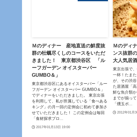
Ｍのディナー 産地直送の鮮度抜
Ｍのディ
群の牡蠣尽くしのコースをいただ
ンス抜群
きました！ 東京都渋谷区 「ル
大人気居
ーフガーデン オイスターバー
東京出張で、
GUMBO＆」
一杯！たまた
が、その渋谷
東京都渋谷区にあるオイスターバー「ルー
た居酒屋「高
フガーデン オイスターバー GUMBO＆」
鮮な魚介類か
でディナーをいただきました。 東京出張
までが揃って
を利用して、私が所属している「食べある
「燻玉ポ...
キング」の月一回の定例会に初めて参加さ
せていただきました！ この定例会は毎回
2012年01月3
「食材探求プロ...
2017年01月13日 19:00