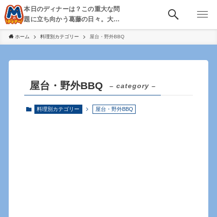
本日のディナーは？この重大な問
題に立ち向かう葛藤の日々。大
阪・京都・神戸を中心とした食べ
ホーム
料理別カテゴリー
屋台・野外BBQ
歩き、飲み歩きを綴る。
屋台・野外BBQ
– category –
料理別カテゴリー
屋台・野外BBQ