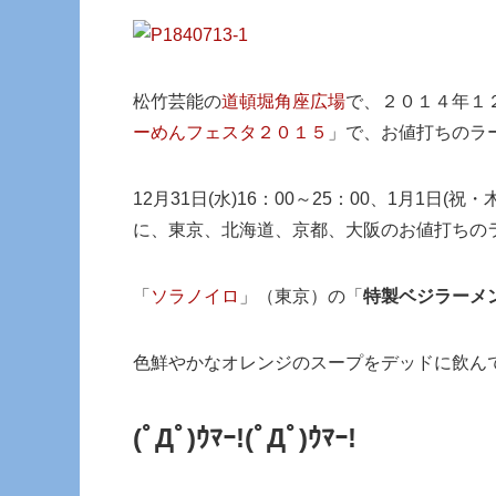
松竹芸能の
道頓堀角座広場
で、２０１４年１
ーめんフェスタ２０１５
」で、お値打ちのラ
12月31日(水)16：00～25：00、1月1日(祝
に、東京、北海道、京都、大阪のお値打ちの
「
ソラノイロ
」（東京）の「
特製ベジラーメ
色鮮やかなオレンジのスープをデッドに飲ん
(ﾟДﾟ)ｳﾏｰ!(ﾟДﾟ)ｳﾏｰ!