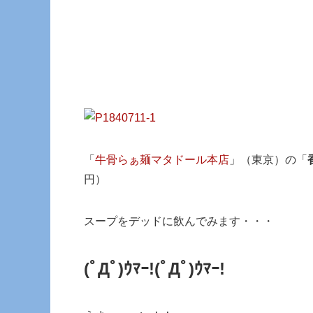
「
牛骨らぁ麺マタドール本店
」（東京）の「
円）
スープをデッドに飲んでみます・・・
(ﾟДﾟ)ｳﾏｰ!(ﾟДﾟ)ｳﾏｰ!