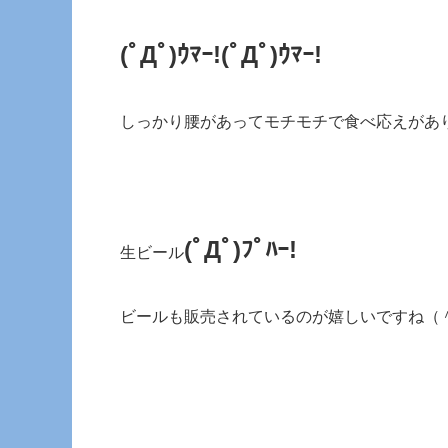
(ﾟДﾟ)ｳﾏｰ!(ﾟДﾟ)ｳﾏｰ!
しっかり腰があってモチモチで食べ応えがあ
(ﾟДﾟ)ﾌﾟﾊｰ!
生ビール
ビールも販売されているのが嬉しいですね（