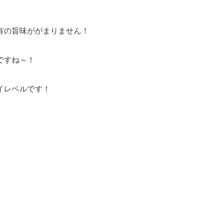
有の旨味ががまりません！
ですね～！
イレベルです！