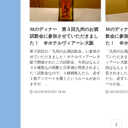
Ｍのディナー 第３回九州のお酒
Ｍのディナ
試飲会に参加させていただきまし
飲会に参
た！ ＠ホテルヴィアーレ大阪
た！ ＠
第３回目の「九州のお酒試飲会」に参加さ
「九州のお酒
せていただきました！ホテルヴィアーレ大
ていただきま
阪で開催されたこの試飲会、今回はなんと
ィアーレ大阪
３５種類もの焼酎と日本酒が用意されまし
回はなんと３
た！試飲会なので、１銘柄飲んだら、必ず
意されました
１枚アンケートを書くというルールがあり
だら、必ず１
ますが、...
ールがあ...
2011年03月25日 19:00
2011年02月2
1
..