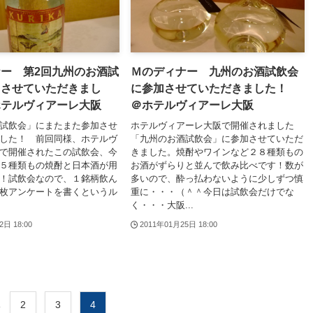
ー 第2回九州のお酒試
Ｍのディナー 九州のお酒試飲会
加させていただきまし
に参加させていただきました！
ホテルヴィアーレ大阪
＠ホテルヴィアーレ大阪
試飲会」にまたまた参加させ
ホテルヴィアーレ大阪で開催されました
した！ 前回同様、ホテルヴ
「九州のお酒試飲会」に参加させていただ
で開催されたこの試飲会、今
きました。焼酎やワインなど２８種類もの
５種類もの焼酎と日本酒が用
お酒がずらりと並んで飲み比べです！数が
！試飲会なので、１銘柄飲ん
多いので、酔っ払わないように少しずつ慎
枚アンケートを書くというル
重に・・・（＾＾今日は試飲会だけでな
く・・・大阪...
2日 18:00
2011年01月25日 18:00
.
2
3
4