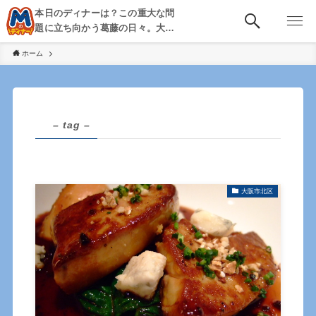
本日のディナーは？この重大な問
題に立ち向かう葛藤の日々。大
阪・京都・神戸を中心とした食べ
ホーム
歩き、飲み歩きを綴る。
– tag –
大阪市北区