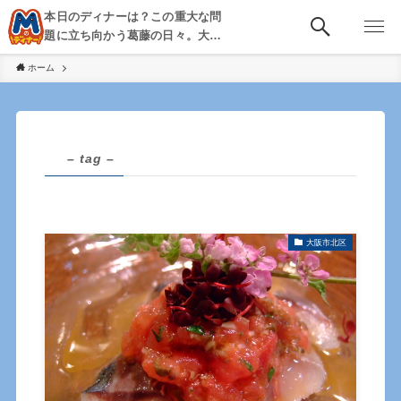
本日のディナーは？この重大な問
題に立ち向かう葛藤の日々。大
阪・京都・神戸を中心とした食べ
ホーム
歩き、飲み歩きを綴る。
– tag –
大阪市北区